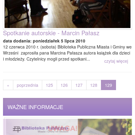
Spotkanie autorskie - Marcin Pałasz
data dodania: poniedziałek 5 lipca 2010
12 czerwca 2010 r. (sobota) Biblioteka Publiczna Miasta i Gminy we
Wrześni zaprosiła pana Marcina Pałasza autora książek dla dzieci
i młodzieży. Czytelnicy mogli przed spotkani...
czytaj więcej
«
poprzednia
125
126
127
128
129
WAŻNE INFORMACJE