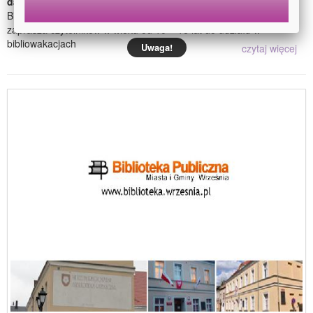
data dodania: poniedziałek 5 lipca 2010
Biblioteka Publiczna Miasta i Gminy we Wrześni Oddział Dziecięcy
zaprasza czytelników w wieku od 10 – 16 lat do udziału w
bibliowakacjach
Uwaga!
czytaj więcej