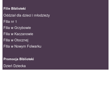
Filie Biblioteki
Oddział dla dzieci i młodzieży
Filia nr 1
Filia w Grzybowie
Filia w Kaczanowie
Filia w Otocznej
Filia w Nowym Folwarku
Promocja Biblioteki
Dzień Dziecka
Konkursy
Ogólnopolski Tydzień Bibliotek
Wrzesiński Kalejdoskop Literacki
Kontakt
(61) 436-25-96