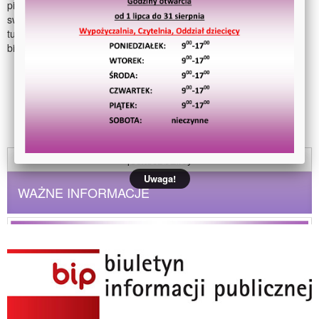
pingwinka Pingu i foki z książki Wandy Chotomskiej. Przedszkolaki
swoją wiedzę o Arktyce sprawdziły odpowiadając na pytania w
turnieju pytań. Wiele radości sprawiła dzieciom zabawa w
bibliotecznym igloo i taniec pingwinka. W zajęciach udział wzięli:
Przedszkole "Miś Uszatek", grupy Leśne Ludki i Jeżyki;
Przedszkole "Mali Przyrodnicy", grupy: Jeżyki, Wiewiórki i
Biedronki;
Przedszkole z Gutowa Małego, grupa Stokrotki;
Przedszkole "Słoneczko", grupa Motylki;
SSP nr 6 kl. 0a i kl. 0b.
powrót do listy
Uwaga!
WAŻNE INFORMACJE