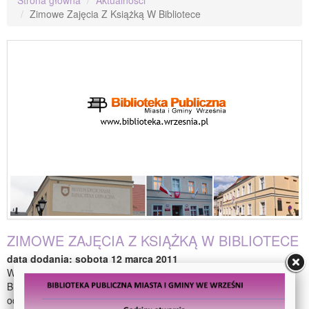
Zimowe Zajęcia Z Książką W Bibliotece
ZIMOWE ZAJĘCIA Z KSIĄŻKĄ W BIBLIOTECE
data dodania: sobota 12 marca 2011
W ramach zimowych zajęć z książką w Oddziale Dziecięcym
Biblioteki Publicznej Miasta i Gminy we Wrześni młodzi czytelnicy
odbyli podróż do krainy lodowej. Poznały tam wesołe przygody