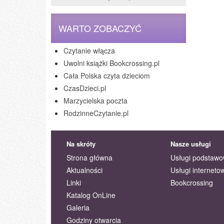
WARTO ZOBACZYĆ
Czytanie włącza
Uwolni książki Bookcrossing.pl
Cała Polska czyta dzieciom
CzasDzieci.pl
Marzycielska poczta
RodzinneCzytanie.pl
Na skróty
Nasze usługi
Strona główna
Usługi podstaw
Aktualności
Usługi interneto
Linki
Bookcrossing
Katalog OnLine
Galeria
Godziny otwarcia